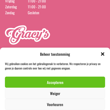
Vrijdag
11:00 - 21:00
Zaterdag
11:00 - 21:00
Zondag
Gesloten
Beheer toestemming
Wij gebruiken cookies om het gebruiksgemak te verbeteren. We respecteren je privacy en
instagram
facebook
geven je daarom controle over hoe wij met gegevens omgaan.
BTW-nummer:
NL866540817B01
Accepteren
KvK-nummer:
93824947
Weiger
Voorkeuren
© 2026 - Gracy’s Ice & Pies