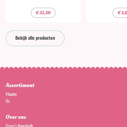
€
32,50
€
3,
Bekijk alle producten
Assortiment
Vlaaien
IJs
Over ons
Gracy’s Noordwijk