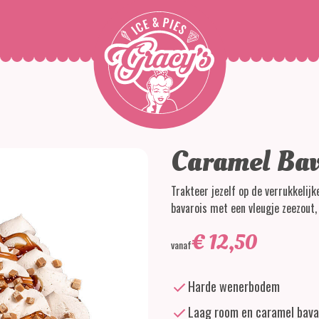
Caramel Bav
Trakteer jezelf op de verrukkelij
bavarois met een vleugje zeezout,
€
12,50
vanaf
Harde wenerbodem
Laag room en caramel bava