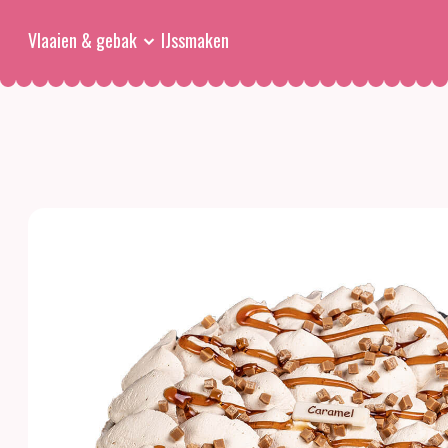
Vlaaien & gebak
IJssmaken