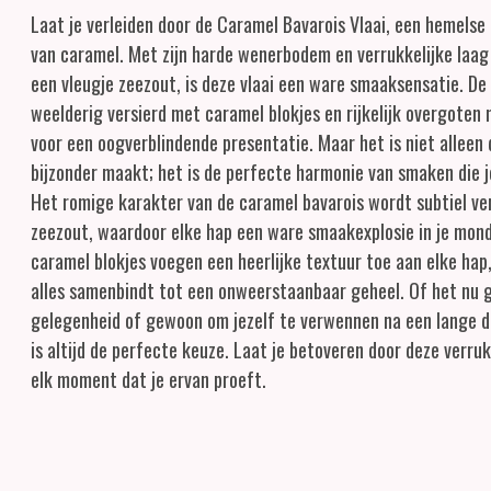
Laat je verleiden door de Caramel Bavarois Vlaai, een hemelse 
van caramel. Met zijn harde wenerbodem en verrukkelijke laa
een vleugje zeezout, is deze vlaai een ware smaaksensatie. De 
weelderig versierd met caramel blokjes en rijkelijk overgoten
voor een oogverblindende presentatie. Maar het is niet alleen d
bijzonder maakt; het is de perfecte harmonie van smaken die j
Het romige karakter van de caramel bavarois wordt subtiel ver
zeezout, waardoor elke hap een ware smaakexplosie in je mon
caramel blokjes voegen een heerlijke textuur toe aan elke hap,
alles samenbindt tot een onweerstaanbaar geheel. Of het nu g
gelegenheid of gewoon om jezelf te verwennen na een lange d
is altijd de perfecte keuze. Laat je betoveren door deze verruk
elk moment dat je ervan proeft.