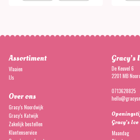
Assortiment
Gracy’s I
De Keuvel 6
Vlaaien
2201 MB Noord
IJs
0713628825
Over ons
hello@gracysn
Gracy’s Noordwijk
Openingsti
Gracy’s Katwijk
Gracy’s Ice
Zakelijk bestellen
Klantenservice
Maandag