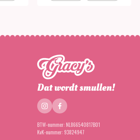
instagram
facebook
BTW-nummer:
NL866540817B01
KvK-nummer:
93824947