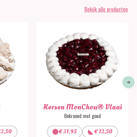
Bekijk alle producten
i
Kersen MonChou® Vlaai
Bekroond met goud
2,50
€
21,95
€
12,50