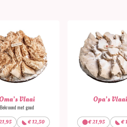
Oma’s Vlaai
Opa’s Vlaa
Bekroond met goud
21,95
€
12,50
€
21,95
€
1