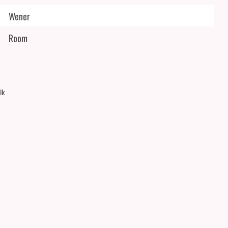
Wener
Room
lk