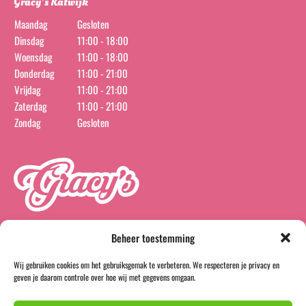
Gracy’s Katwijk
Maandag
Gesloten
Dinsdag
11:00 - 18:00
Woensdag
11:00 - 18:00
Donderdag
11:00 - 21:00
Vrijdag
11:00 - 21:00
Zaterdag
11:00 - 21:00
Zondag
Gesloten
Beheer toestemming
Wij gebruiken cookies om het gebruiksgemak te verbeteren. We respecteren je privacy en
instagram
facebook
geven je daarom controle over hoe wij met gegevens omgaan.