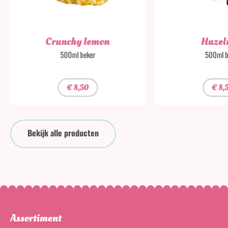
Crunchy lemon
Hazel
500ml beker
500ml b
€
8,50
€
8,
Bekijk alle producten
Assortiment