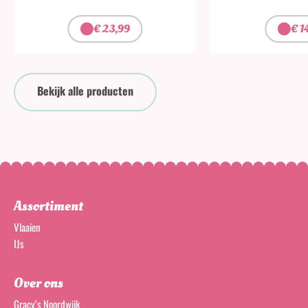
€
23,99
€
1
Bekijk alle producten
Assortiment
Vlaaien
IJs
Over ons
Gracy’s Noordwijk