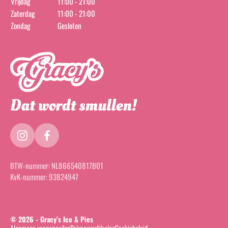
Vrijdag
11:00 - 21:00
Zaterdag
11:00 - 21:00
Zondag
Gesloten
instagram
facebook
BTW-nummer:
NL866540817B01
KvK-nummer:
93824947
© 2026 - Gracy’s Ice & Pies
Algemene voorwaarden
Privacyverklaring
Cookiebeleid