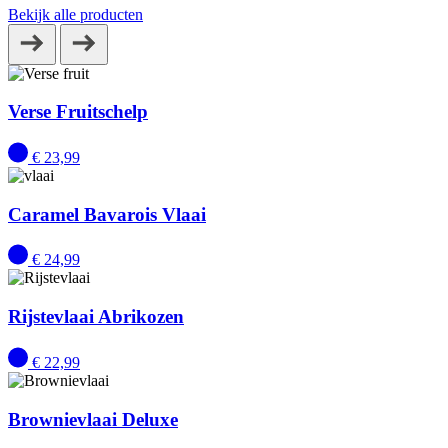
Bekijk alle producten
Verse Fruitschelp
€
23,99
Caramel Bavarois Vlaai
€
24,99
Rijstevlaai Abrikozen
€
22,99
Brownievlaai Deluxe