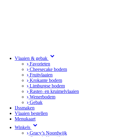
Vlaaien & gebak
Favorieten
Cheesecake bodem
Fruitvlaaien
Krokante bodem
Limburgse bodem
Raster- en kruimelvlaaien
Wenerbodem
Gebak
IJssmaken
Vlaaien bestellen
Menukaart
Winkels
Gracy’s Noordwijk