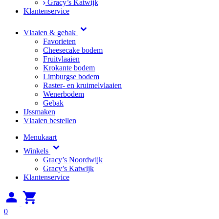
Gracy’s Katwijk
Klantenservice
Vlaaien & gebak
Favorieten
Cheesecake bodem
Fruitvlaaien
Krokante bodem
Limburgse bodem
Raster- en kruimelvlaaien
Wenerbodem
Gebak
IJssmaken
Vlaaien bestellen
Menukaart
Winkels
Gracy’s Noordwijk
Gracy’s Katwijk
Klantenservice
0