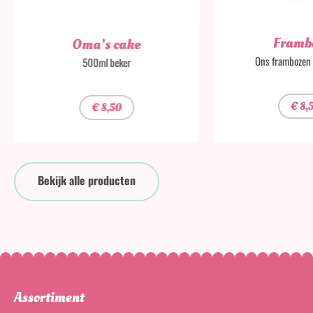
Framb
Oma’s cake
Ons frambozen i
500ml beker
€
8,
€
8,50
Bekijk alle producten
Assortiment