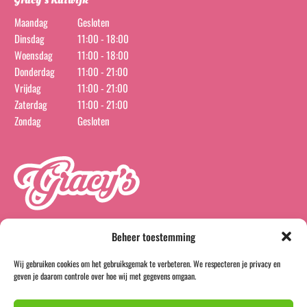
Gracy’s Katwijk
Maandag
Gesloten
Dinsdag
11:00 - 18:00
Woensdag
11:00 - 18:00
Donderdag
11:00 - 21:00
Vrijdag
11:00 - 21:00
Zaterdag
11:00 - 21:00
Zondag
Gesloten
Beheer toestemming
Wij gebruiken cookies om het gebruiksgemak te verbeteren. We respecteren je privacy en
instagram
facebook
geven je daarom controle over hoe wij met gegevens omgaan.