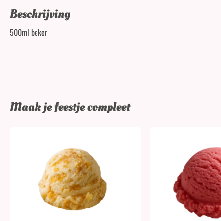
Beschrijving
500ml beker
Maak je feestje compleet