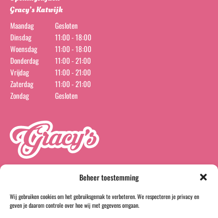
Gracy’s Katwijk
Maandag
Gesloten
Dinsdag
11:00 - 18:00
Woensdag
11:00 - 18:00
Donderdag
11:00 - 21:00
Vrijdag
11:00 - 21:00
Zaterdag
11:00 - 21:00
Zondag
Gesloten
Beheer toestemming
Wij gebruiken cookies om het gebruiksgemak te verbeteren. We respecteren je privacy en
instagram
facebook
geven je daarom controle over hoe wij met gegevens omgaan.