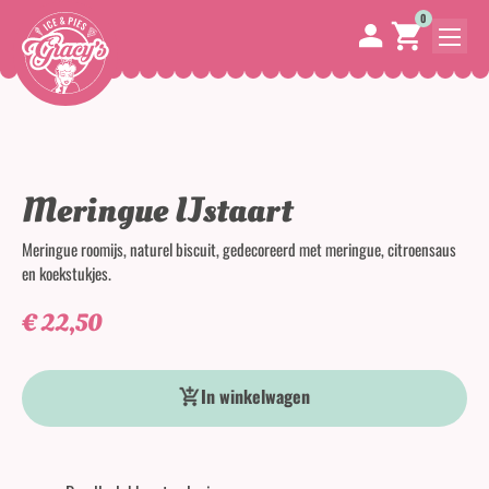
0
Meringue IJstaart
Meringue roomijs, naturel biscuit, gedecoreerd met meringue, citroensaus
en koekstukjes.
€
22,50
Meringue IJstaart aantal
In winkelwagen