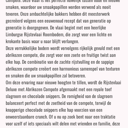
smaken, waardoor uw smaakpapillen worden verwend als nooit
tevoren. Onze ambachtelijke bakkers hebben dit meesterwerk
gecreëerd volgens een eeuwenoud recept dat van generatie op
generatie is doorgegeven. De vlaai begint met een heerlijke
Limburgse Rijstevlaai Roombodem, die zorgt voor een lichte en
krokante basis waar u naar blijft verlangen.
Deze verrukkelijke bodem wordt vervolgens rijkelijk gevuld met een
abrikozen compote, die zorgt voor een zoete en fruitige twist aan
elke hap. De combinatie van de zachte rijstvulling en de sappige
abrikozen compote creëert een harmonieus samenspel van texturen
en smaken die uw smaakpapillen zal betoveren.
Om deze ervaring naar nieuwe hoogten te tillen, wordt de Rijstevlaai
Deluxe met Abrikozen Compote afgemaakt met een royale toef
slagroom en chocolade snippers. De romigheid van de slagroom
balanceert perfect met de zoetheid van de compote, terwijl de
knapperige chocolade snippers elke hap voorzien van een
onweerstaanbare crunch. Of u nu op zoek bent naar een traktatie
voor uzelf of iets speciaals wilt delen met vrienden en familie, deze