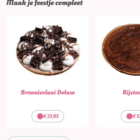
Maak je feestje compleet
Brownievlaai Deluxe
Rijste
€
21,95
€
1