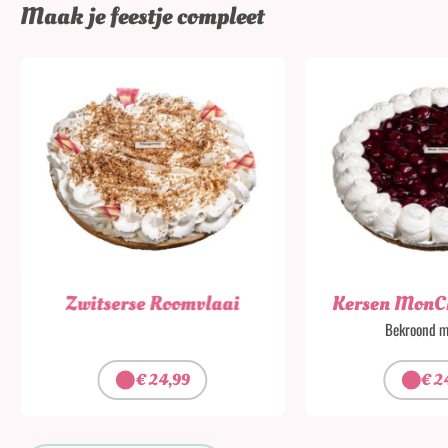
Maak je feestje compleet
Zwitserse Roomvlaai
Kersen MonC
Bekroond m
€
24,99
€
2