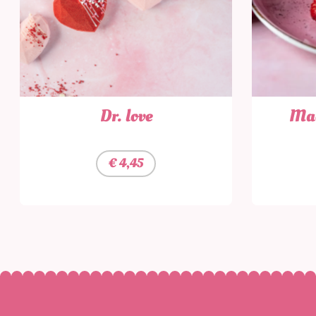
Dr. love
Mac
€
4,45