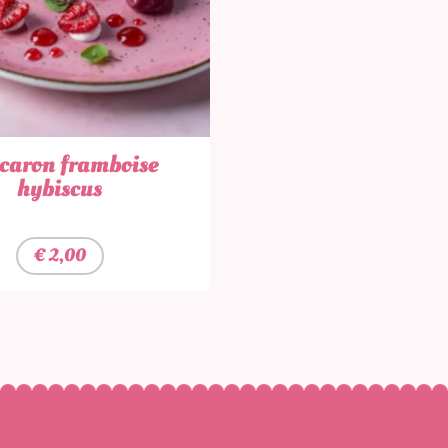
aron framboise
hybiscus
€
2,00