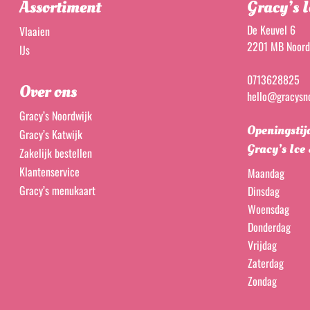
Assortiment
Gracy’s I
De Keuvel 6
Vlaaien
2201 MB Noord
IJs
0713628825
Over ons
hello@gracysno
Gracy’s Noordwijk
Openingstij
Gracy’s Katwijk
Gracy’s Ice
Zakelijk bestellen
Klantenservice
Maandag
Gracy’s menukaart
Dinsdag
Woensdag
Donderdag
Vrijdag
Zaterdag
Zondag