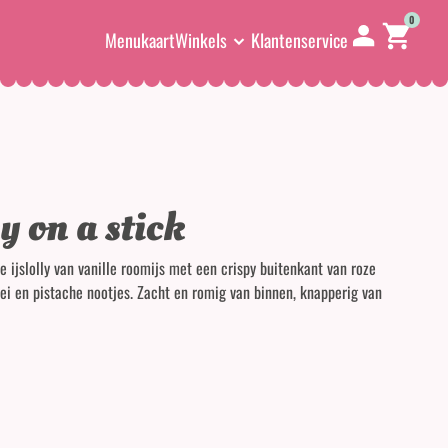
0
Menukaart
Winkels
Klantenservice
y on a stick
ke ijslolly van vanille roomijs met een crispy buitenkant van roze
i en pistache nootjes. Zacht en romig van binnen, knapperig van