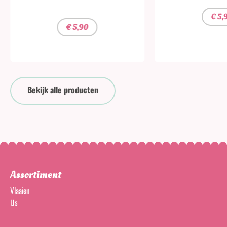
€
5,
€
5,90
Bekijk alle producten
Assortiment
Vlaaien
IJs