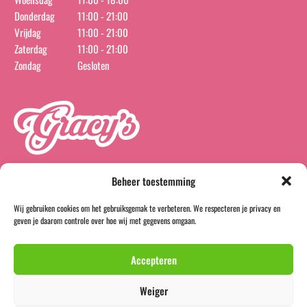
Donderdag
11:00 - 21:00
Vrijdag
11:00 - 21:00
Zaterdag
11:00 - 21:00
Zondag
Gesloten
Beheer toestemming
Wij gebruiken cookies om het gebruiksgemak te verbeteren. We respecteren je privacy en
instagram
facebook
geven je daarom controle over hoe wij met gegevens omgaan.
BTW-nummer:
NL866540817B01
Accepteren
KvK-nummer:
93824947
Weiger