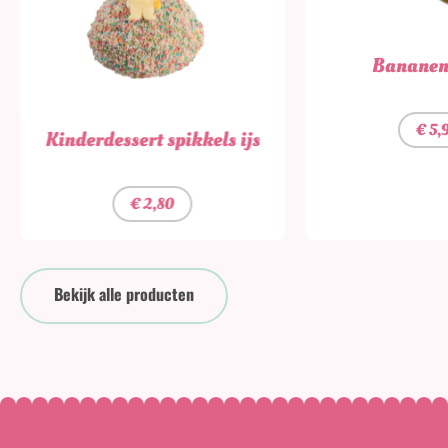
Bananen
€
5,
Kinderdessert spikkels ijs
€
2,80
Bekijk alle producten