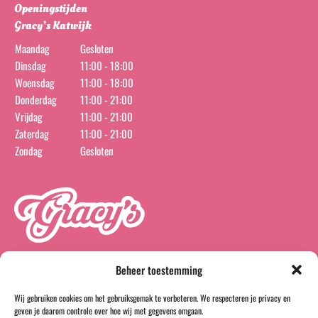
Openingstijden
Gracy’s Katwijk
Maandag
Gesloten
Dinsdag
11:00 - 18:00
Woensdag
11:00 - 18:00
Donderdag
11:00 - 21:00
Vrijdag
11:00 - 21:00
Zaterdag
11:00 - 21:00
Zondag
Gesloten
Beheer toestemming
Wij gebruiken cookies om het gebruiksgemak te verbeteren. We respecteren je privacy en
instagram
facebook
geven je daarom controle over hoe wij met gegevens omgaan.