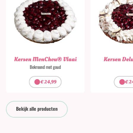
Kersen MonChou® Vlaai
Kersen Delu
Bekroond met goud
€
24,99
€
2
Bekijk alle producten