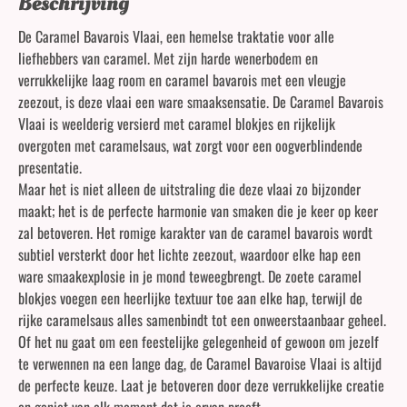
Beschrijving
De Caramel Bavarois Vlaai, een hemelse traktatie voor alle
liefhebbers van caramel. Met zijn harde wenerbodem en
verrukkelijke laag room en caramel bavarois met een vleugje
zeezout, is deze vlaai een ware smaaksensatie. De Caramel Bavarois
Vlaai is weelderig versierd met caramel blokjes en rijkelijk
overgoten met caramelsaus, wat zorgt voor een oogverblindende
presentatie.
Maar het is niet alleen de uitstraling die deze vlaai zo bijzonder
maakt; het is de perfecte harmonie van smaken die je keer op keer
zal betoveren. Het romige karakter van de caramel bavarois wordt
subtiel versterkt door het lichte zeezout, waardoor elke hap een
ware smaakexplosie in je mond teweegbrengt. De zoete caramel
blokjes voegen een heerlijke textuur toe aan elke hap, terwijl de
rijke caramelsaus alles samenbindt tot een onweerstaanbaar geheel.
Of het nu gaat om een feestelijke gelegenheid of gewoon om jezelf
te verwennen na een lange dag, de Caramel Bavaroise Vlaai is altijd
de perfecte keuze. Laat je betoveren door deze verrukkelijke creatie
en geniet van elk moment dat je ervan proeft.