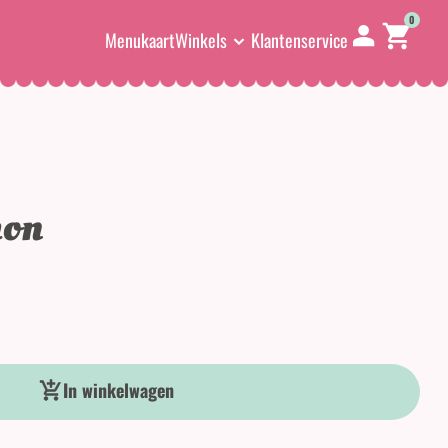
0
Menukaart
Winkels
Klantenservice
mon
In winkelwagen