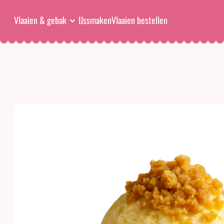
Vlaaien & gebak
IJssmaken
Vlaaien bestellen