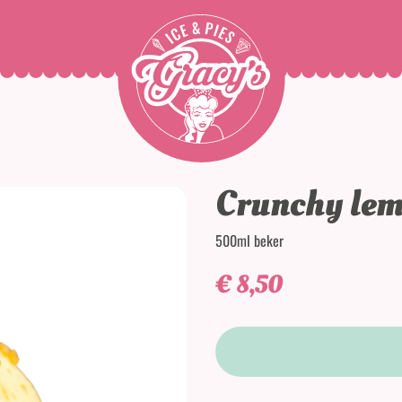
Crunchy le
500ml beker
€
8,50
Crunchy lemon aantal