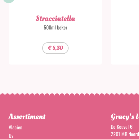
Stracciatella
500ml beker
€
8,50
Assortiment
Gracy’s I
De Keuvel 6
Vlaaien
2201 MB Noord
IJs